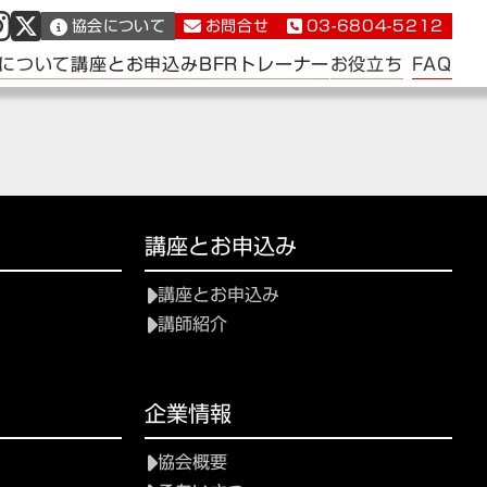
協会について
お問合せ
03-6804-5212
FAQ
について
講座とお申込み
BFRトレーナー
お役立ち
講座とお申込み
講座とお申込み
講師紹介
て
企業情報
協会概要