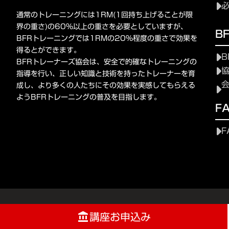
通常のトレーニングには1RM(1回持ち上げることが限
界の重さ)の60%以上の重さを必要としていますが、
B
BFRトレーニングでは1RMの20%程度の重さで効果を
得るとができます。
B
BFRトレーナーズ協会は、安全で的確なトレーニングの
指導を行い、正しい知識と技術を持ったトレーナーを育
成し、より多くの人たちにその効果を実感してもらえる
ようBFRトレーニングの普及を目指します。
F
F
講座お申込み
account_balance