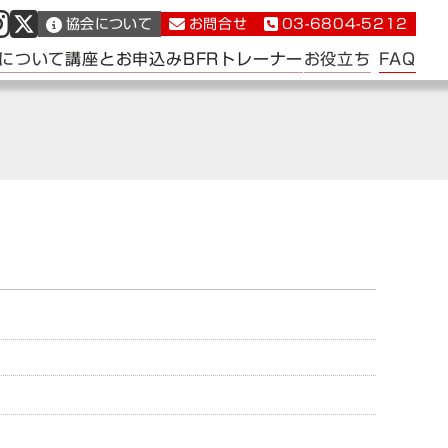
協会について
お問合せ
03-6804-5212
FAQ
について
講座とお申込み
BFRトレーナー
お役立ち