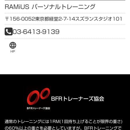
RAMiUS パーソナルトレーニング
〒156-0052
東京都
経堂2-7-14
スズランスタジオ101
03-6413-9139
language
HP
BFRトレーナーズ協会
通常のトレーニングには1RM(1回持ち上げることが限界の重さ)
の60%以上の重さを必要としていますが、BFRトレーニングで