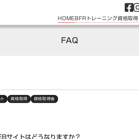
HOME
BFRトレーニング
資格取得
FAQ
ルト
資格取得
資格取得後
EBサイトはどうなりますか？