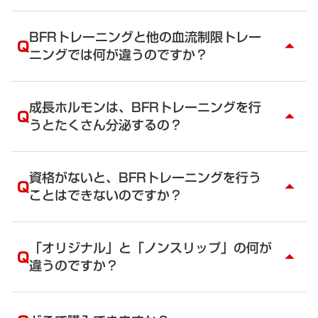
方、治療中の方も含め病院で判断をしてもらってく
A
問題ありません。
ださい。
BFRトレーニングと他の血流制限トレー
Q
arrow_drop_up
ニングでは何が違うのですか？
A
世界中のエビデンスや、医療で用いられている手法
を考慮し、安全性を高め、最適化したトレーニング
成長ホルモンは、BFRトレーニングを行
Q
arrow_drop_up
メニューを組んでいます。複数の日本のトップトレ
うとたくさん分泌するの？
ーナーが作り上げたトレーニング法です。
BFRトレーニングベルトで血流制限を行う際に、軽
A
はい。
い血流制限で最大限の効果が発揮できるようなプロ
私たちも血液検査を行い、成長ホルモンがBFRトレ
資格がないと、BFRトレーニングを行う
グラムを組んでいます。65ｍHG～150ｍHGでも
Q
arrow_drop_up
ーニング後に上がるのを確認しています。
ことはできないのですか？
十分に効果がでます。180mHG以上の圧で血流制限
ただし、何倍出たというのは、あまり好ましくない
を行うと、ホルモンの分泌はかえって少なくなるこ
と考えています。採血の仕方、トレーニングの内
A
とがわかっています。 そのデータに基づいたトレー
資格が無くても個人でBFRトレーニングを行うこと
容、体調により大きく結果が変わってしまうからで
ニング法を資格取得時に学んでいただきます。
はできます。
「オリジナル」と「ノンスリップ」の何が
す。
Q
arrow_drop_up
さらに、筋肉を増やすためのトレーニングは、
BFRトレーニングベルトを購入するためには、BFR
違うのですか？
成長ホルモンは、繊細で採血をするときの態勢（立
mTORとミオスタチンをコントロールするための圧
トレーナーより、指導を受けて購入する必要があり
位、仰臥位（ぎょうがい：あおむけに寝た状態））
とトレーニング法を学んでいただきます。
ます。
A
でも変わってしまうくらいです。
オリジナルは、左右上下が無いのでサッと装着でき
ますが、ノンスリップは、左右上下が決まってい