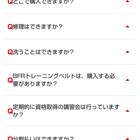
Q
どこで購入できますか？
arrow_drop_up
て、トレーニングしているときにズレにくいように
しています。
A
店頭販売、ネット販売はしておりません。
どちらかというと、オリジナル＝アスリート向け、
資格を取得する方は、受講お申し込み後に購入方法
Q
修理はできますか？
ノンスリップ＝フィットネス、ダイエット、リハビ
arrow_drop_up
をお知らせいたします。購入する際には、BFRトレ
リ向けです。
ーナーよりお買い求めください。
A
BFRトレーニングベルトは、消耗品です。
独学での血流制限トレーニングでは、期待する効果
耐久年数として3～5年程度です。使用頻度により大
Q
洗うことはできますか？
が得られないだけでなく危険です。BFRトレーナー
arrow_drop_up
きく異なります。長年使用すると、ゴムが劣化しト
の指導の下、正しくトレーニングを行ってくださ
レーニング中に適度な圧がかからなくなる可能性も
い。
A
BFRトレーニングベルト オリジナルとノンスリッ
あります。長年使用しなかった場合もゴムの劣化は
プ、エアーは洗うことはできません。
BFRトレーニングベルトは、購入する必
進んでいますので、再購入をお勧めいたします。
Q
arrow_drop_up
中性洗剤を布にしみこませ叩くようにして汚れをふ
要がありますか？
き取ってください。汚れを取った後は、陰干しをし
てください。
A
はい、必要です。
スターターキットは、資格取得講座の前に事前にお
定期的に資格取得の講習会は行っています
Q
arrow_drop_up
求めください。
か？
スターターキットは、圧センサー、圧調整メジャ
ー、収納袋がセットになっています。
A
毎月、東京、大阪、名古屋、沖縄で行っています。
お求めは受講する講師よりお求めいただくことにな
講習会のスケジュールをご参照ください。これから
Q
分割払いはできますか？
arrow_drop_up