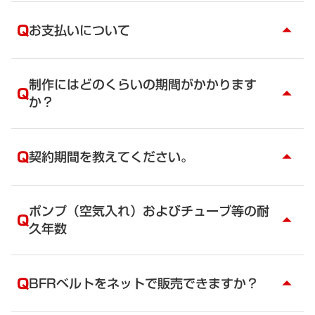
A
退会した場合には、通常価格の5,900円／月（税
別）となります。
Q
お支払いについて
arrow_drop_up
A
クレジットカード払いとなります。毎月ご登録のカ
ード決済になります。クレジットカード決済となり
制作にはどのくらいの期間がかかります
Q
arrow_drop_up
ます。
か？
A
WEBサイトのオープンまでどれくらいの時間が必要
ですか？
Q
契約期間を教えてください。
arrow_drop_up
A
最低契約期間は3ヶ月です。その後は、いつでも解約
ができます。解約するとデータは削除されます。
ポンプ（空気入れ）およびチューブ等の耐
Q
arrow_drop_up
HTMLの納品はできませんのでご注意ください。
久年数
A
ポンプの耐久年数は、使用方法や保存方法によって
大きく異なります。短ければ2年、長ければ10年近
Q
BFRベルトをネットで販売できますか？
arrow_drop_up
くも持つ場合もあります。ゴム製のため、使わなく
ても経年劣化が進みます。