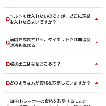
グ、脂肪を燃焼させるトレーニング法を資格取得講
のトレーニングは、mTORとミオスタチンをコント
座で学んでいただきます。
A
ロールするための圧とトレーニング法を学んでいた
成長ホルモンは、ダイエット、美容、アンチエイジ
筋肉を増やすためのトレーニングは、mTORとミオ
だきます。
ング、血管を柔らかくする作用があります。成長ホ
ベルトを仕入れたいのですが、どこに連絡
スタチンをコントロールするための圧とトレーニン
Q
arrow_drop_up
ルモンは、筋量を増やすためには、直接役立ちませ
を入れたらよいですか？
グ法を学んでいただきます。
ん。
A
資格を取得された会員は、BFRトレーナー専用のシ
ョッピングサイトを用意していますので、そちらで
筋肉を成長させる、ダイエットでは血流制
Q
arrow_drop_up
ご購入下さい。仕入れ価格でご購入いただき販売す
限法も異なる
ることが可能となります。入会後パスワードをお知
らせいたします。
A
筋肉の成長が目的であるのとダイエットが目的で
お問合せはこちら
は、血流制限の方法が異なります。さらにトレーニ
Q
点状出血はなぜおこるの？
arrow_drop_up
ング内容も変わります。この組み合わせを最適化す
ることで、最大限の効果を生むことができます。
A
多くの場合、強く締めすぎです。強く締めすぎたた
BFRの資格取得者にパーソナルトレーニングを受け
めに小さな血管が破れてしまっています。
Q
どのような方が資格を取得していますか？
るか、資格取得時の講習会で学ぶことができます。
arrow_drop_up
点状出血が消えるまでには、2週間以上かかる場合も
あります。知識のある正しいBFRトレーニング法を
A
パーソナルトレーナー、トレーニングジム経営者、
学ぶことをお勧めします。
接骨院にお勤めの方、学校の体育、部活指導者等が
BFRトレーナーの資格を取得するにあた
また、皮膚が薄く、筋肉、脂肪の少ない方はゆるく
資格を取られています。