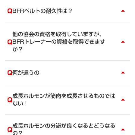
A
ネットでの販売を禁止します。
放置するとゴムがベトベトとしてきますが、これは
Q
BFRベルトの耐久性は？
ゴムの加水分解によるものです。加水分解は空気中
arrow_drop_up
BFRベルトの販売は、パーソナルトレーニングを2回
の水分とゴムが反応してできる化合物です。しか
以上受けてもらい、メリットとリスクをしっかりと
し、定期的に使用することで手に触れることで化合
A
BFRベルトで血流制限が正しくできるのは、BFRベ
説明することを必須とします。
物がたまることはなく、さらさらとした状態を保ち
ルトのゴムの伸縮の異なるゴムを重ねることで常に
他の協会の資格を取得していますが、
ます。
一定の圧がかかるようにしています。
Q
BFRトレーナーの資格を取得できます
説明なしで販売して、購入者が万が一怪我や事故を
arrow_drop_up
このベトベトしたゴムを除去する方法についてはウ
ゴムは経年劣化するので、使用頻度や保管状況によ
起こした場合、販売者に責任が及ぶ可能性がありま
か？
ェブサイトで情報が提供されていますので、検索し
り2年～5年程度が耐久年数となります。
す。
て試してみてください。
A
修理はできないため、新しいものを購入する必要が
はい。
大きな事故が発生した場合、風評被害も生じる可能
あります。
もちろん取得できます。他の協会の血流制限のプロ
Q
何が違うの
arrow_drop_up
性があります。保険に加入していない個人が販売し
トコルが異なります。エビデンスから最適化され
た時に、保証能力がない場合、責任問題は、協会だ
た、BFRトレーニングの資格を取得して、是非、ト
A
けでなく、ベルトの製造工場にも及んできます。
BFRトレーニングベルトで血流制限を行う際に、軽
レーナーとして活躍してください。
い血流制限で最大限の効果が発揮できるようなプロ
成長ホルモンが筋肉を成長させるものでは
様々なトレーニング、運動と相性のよいトレーニン
Q
arrow_drop_up
上記の理由から、ネットでの販売、通信販売は厳禁
グラムを組んでいます。
ない！
グ法です。他の協会にはない、メリットも用意して
としています。
65ｍHG～150ｍHGでも十分に効果がでます。
います。
180mHG以上の圧で血流制限を行うと、ホルモンの
A
多くの方が勘違いをしているようですが、ホルモン
分泌はかえって少なくなることがわかっています。
が筋肉を大きくするのではありません。
成長ホルモンの分泌が良くなるとどうなる
そのデータに基づいたトレーニング法を資格取得時
Q
arrow_drop_up
どの様にしたら、筋力をアップさせるトレーニン
の？
に学んでいただきます。さらに、筋肉を増やすため