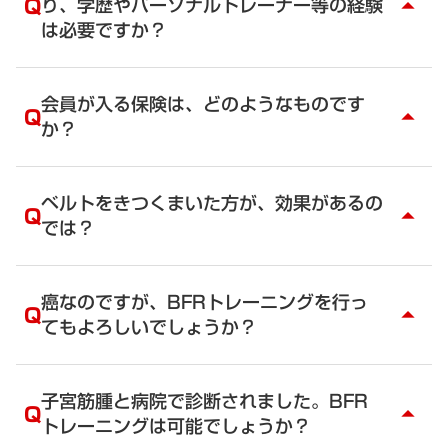
Q
り、学歴やパーソナルトレーナー等の経験
締めても点状出血が起こる可能性もあります。軽い
arrow_drop_up
圧から始めてみてください、また、ＢＦＲトレーニ
は必要ですか？
ングを続けることで、筋力がアップするだけでな
く、血管も強くなり、点状出血も起きにくくなりま
A
学歴は不問です。
す。
資格を取得するにあたり、トレーニング、接骨院等
会員が入る保険は、どのようなものです
Q
arrow_drop_up
での経験が2年程度あるとよいでしょう。
か？
A
あいおいニッセイ同和損害保険に加入しています。
BFRトレーナーになると同時に全ての人が加入する
ベルトをきつくまいた方が、効果があるの
Q
arrow_drop_up
ことになります。トレーナーの為のものではなく、
では？
クライアントの為のものです。トレーナーに瑕疵が
あった時の保険です。BFRトレーニング中だけでな
A
いいえ。
く、通常のトレーニング中のトレーナーの瑕疵によ
感覚でキツイから効いた感じがするというのは、間
癌なのですが、BFRトレーニングを行っ
りクライアントの事故も保険対象となります。
Q
arrow_drop_up
違いです。
てもよろしいでしょうか？
すべては、エビデンスからもとづいてBFRトレーニ
ングは、作られています。昔は、毎日トレーニング
A
いいえ。
していたのが、近代的なトレーニングではしっかり
成長ホルモンやmTOR活性化は、ガンの促進に繋が
子宮筋腫と病院で診断されました。BFR
と休みを入れますよね。血流制限トレーニングは、
Q
arrow_drop_up
りますのでBFRトレーニングは避けてください。
トレーニングは可能でしょうか？
最も新しいエビデンスを取り入れています。
一般的なトレーニングに関しても、癌を切除した