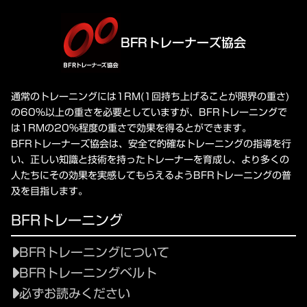
ループページ閲覧、協会からのメールリストからは
をお願いいたします。
※退会届を提出するまで、退会にはなりません。
削除されます。
毎年2月27日に「預金口座振替依頼書」に基づき、
認定証は、裁断し破棄してください。
ご指定の金融機関の預金口座から、毎年自動引落を
BFRトレーナーズ協会
退会届ダウンロード
させていただきます。また、引落日が休祝日のとき
は翌営業日となります。
詳細は「年会費について」をご参照ください。
通常のトレーニングには1RM(1回持ち上げることが限界の重さ)
の60%以上の重さを必要としていますが、BFRトレーニングで
は1RMの20%程度の重さで効果を得るとができます。
BFRトレーナーズ協会は、安全で的確なトレーニングの指導を行
い、正しい知識と技術を持ったトレーナーを育成し、より多くの
人たちにその効果を実感してもらえるようBFRトレーニングの普
及を目指します。
BFRトレーニング
BFRトレーニングについて
BFRトレーニングベルト
必ずお読みください