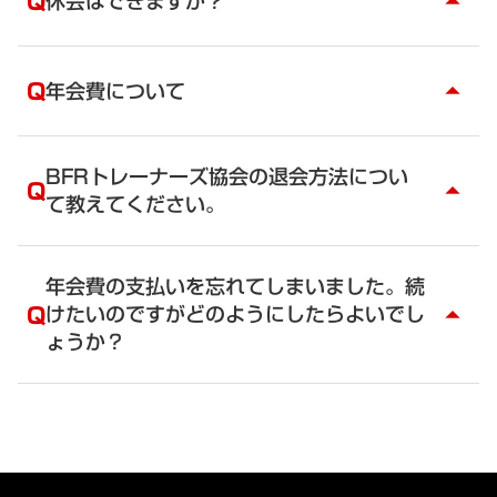
Q
休会はできますか？
arrow_drop_up
ピーは用意できます。必要であれば、協会へご連絡
ください。
A
はい、できます。
BFRトレーナーズ協会へご連絡ください。休会届中
Q
年会費について
arrow_drop_up
の年会費は5,000円／年（税別）となります。
A
2023年10月20日以降にお申込みされた個人会員
は、カードでのお支払いになります。年会費です
BFRトレーナーズ協会の退会方法につい
Q
arrow_drop_up
が、毎月均等にお支払いいただくようになっていま
て教えてください。
す。引き落とし日は毎月10日となっています。引き
落としができなかった場合には、7日後、14日後に
A
退会は手続きは退会フォームから手続きを行ってく
も引き落としがかかります。
ださい。
年会費の支払いを忘れてしまいました。続
事務局で確認作業を行った後、退会手続きを行いま
Q
けたいのですがどのようにしたらよいでし
arrow_drop_up
2023年10月19日以前に会員になられた方は、年
す。一度ご入金頂いた会費は返納できませんので、
ょうか？
会費銀行引き落とし口座登録をお願いしておりま
ご了承下さい。退会後は、BFRトレーナーとしての
す。
活動ができなくなるだけでなく、パーソナルでの
提出書類「預金口座振替依頼書」（収納代行会社：
A
年会費の確認が3月末日までにご確認ができなかった
BFRトレーニング中のクライアントの事故の保険も
株式会社アプラス）をお送りいたしますので、必要
場合、自動的に仮退会扱いになります。その間も会
きかなくなります。またBFRトレーニングベルトや
事項をご記入の上、BFRトレーナーズ協会事務局ま
費は発生いたしますのでお気を付けください。会員
サプリメントの特別価格による購入ができなくなり
でご送付をお願いいたします。
として復旧するためには、手数料として5,000円
ます。退会する日をもって、会員限定のFacebookグ
誠に申し訳ありませんが、郵送料についてはご負担
（税別）かかります。