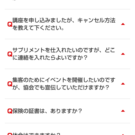
なります。
毎年2月27日に引き落としとなります。27日が週末
A
あいおいニッセイ同和損害保険に加入しています。
の場合、翌月曜日の引き落としとなります。引き落
BFRトレーナーになると同時に全ての人が加入する
講座を申し込みましたが、キャンセル方法
Q
arrow_drop_up
としのための申込書に記入してください。
ことになります。トレーナーの為のものではなく、
を教えて下ください。
クライアントの為のものです。BFRトレーニング中
だけでなく、通常のトレーニング中のクライアント
A
お問合せフォームより、お名前、電話番号、講座
の事故も保険対象となります。
名、受講日をお知らせください。
サプリメントを仕入れたいのですが、どこ
Q
arrow_drop_up
返金の作業を行います。キャンセルには規定のキャ
に連絡を入れたらよいですか？
ンセル料がかかりますのでご了承くださいませ。
7日前までの場合はキャンセル料はかかりません。
A
資格を取得された会員は、ECサイトで購入すること
3日前から6日前（50％のキャンセル料）
ができます。
集客のためにイベントを開催したいのです
前日・当日（100%のキャンセル料）
Q
arrow_drop_up
パスワードは、BFRトレーナーズ協会にお問合せ下
が、協会でも宣伝していただけますか？
お問合せはこちら
さい。メールマガジンなどにも記載されています。
https://berserker.official.ec/secret_ec/secret_
A
はい。
ec_auths/login
1か月前にご連絡ください。
Q
保険の証書は、ありますか？
arrow_drop_up
お問合せはこちら
BFRトレーニング関連であれば、協会のサイト、
Facebookページで紹介いたします。審査がございま
A
団体保険ですので、個人にお送りするものは用意し
すので、すべてが掲載されるとは限りません。
ておりません。所属しているジムに見せるためのコ