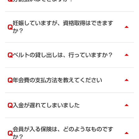
ります。購入は申し込み後、講師よりご連絡が行き
法人会員を取得する場合は、お打ち合わせで日程を
ます。
決め、法人様の施設で講習を行います。
BFRスターターキット：￥64.130（税込：
A
協会へお電話を頂くか、お問合せフォームで個別に
￥70,543）
ご相談ください。
妊娠していますが、資格取得はできます
Q
arrow_drop_up
（BFRトレーニング ベルト脚、腕用、圧計、メジャ
お問合せはこちら
か？
ー、収納袋が含まれます）
A
はい。
実技は、見学していただくことになります。
Q
ベルトの貸し出しは、行っていますか？
arrow_drop_up
資格を取得したのち、何回でも無料で講習を受ける
ことができます。
A
ベルトの貸し出しは行っておりません。
Q
年会費の支払方法を教えてください
arrow_drop_up
A
個人の年会費のお支払い方法は、カード払いになり
ます。
Q
入金が遅れてしまいました
arrow_drop_up
現在、銀行引き落としの方も、徐々にカード払いに
移行していただきます。
A
前日までにご入金いただければ問題ございません。
一括払いは無くなり、毎月均等にカードでのお支払
協会での確認が土日・祝日になる場合は、送金を確
会員が入る保険は、どのようなものです
いいただくことになります。
Q
arrow_drop_up
認できるコピーを当日の講師に見せてください。
か？
それまでは、個人会員の場合は、銀行引き落としと