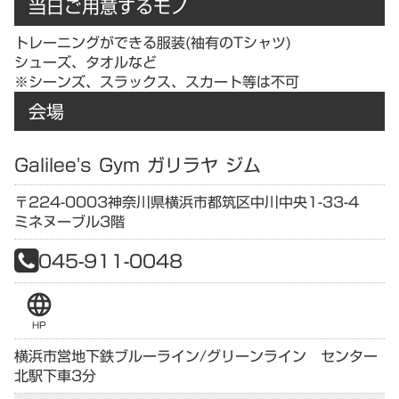
当日ご用意するモノ
トレーニングができる服装(袖有のTシャツ)
シューズ、タオルなど
※シーンズ、スラックス、スカート等は不可
会場
Galilee's Gym ガリラヤ ジム
〒224-0003
神奈川県
横浜市都筑区中川中央1-33-4
ミネヌーブル3階
045-911-0048
language
HP
横浜市営地下鉄ブルーライン/グリーンライン センター
北駅下車3分