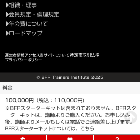
組織・理事
会員規定・倫理規定
年会費について
ロードマップ
特定商取引法律
運営者情報
アクセス
当サイトについて
プライバシーポリシー
© BFR Trainers Institute 2025
料金
100,000円
（税込：110,000円)
※BFRスターターキットは含まれておりません。BFRスタ
ーターキットは、講師よりご購入ください。お申し込み
後、講師よりメールもしくは電話でご連絡差し上げます。
BFRスターターキットについては、こちら
account_balance