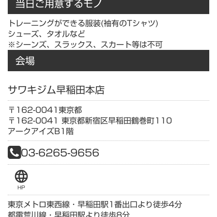
当日ご用意するモノ
トレーニングができる服装(袖有のTシャツ)
シューズ、タオルなど
※シーンズ、スラックス、スカート等は不可
会場
サワキジム早稲田本店
〒162-0041
東京都
〒162-0041 東京都新宿区早稲田鶴巻町110
アークアイズB1階
03-6265-9656
language
HP
東京メトロ東西線・早稲田駅1番出口より徒歩4分
都電荒川線・早稲田駅より徒歩8分