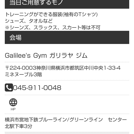
当日ご用意するモノ
トレーニングができる服装(袖有のTシャツ)
シューズ、タオルなど
※シーンズ、スラックス、スカート等は不可
会場
Galilee's Gym ガリラヤ ジム
〒224-0003
神奈川県
横浜市都筑区中川中央1-33-4
ミネヌーブル3階
045-911-0048
language
HP
横浜市営地下鉄ブルーライン/グリーンライン センター
北駅下車3分