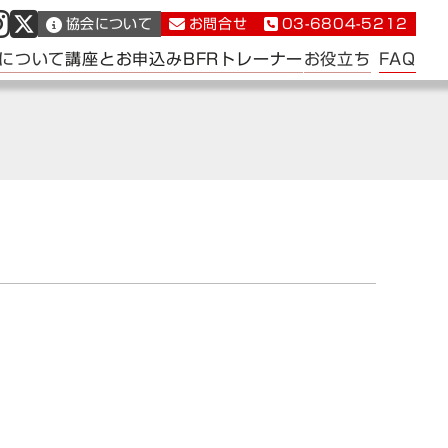
協会について
お問合せ
03-6804-5212
FAQ
について
講座とお申込み
BFRトレーナー
お役立ち