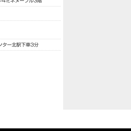
-4
ミネヌーブル3階
ンター北駅下車3分