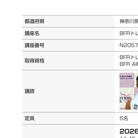
都道府県
神奈川
講座名
BFRト
講座番号
N205
BFRト
取得資格
BFR 
講師
定員
5名
2026