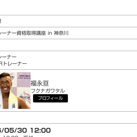
県
レーナー資格取得講座 in 神奈川
7
レーナー
AIRトレーナー
福永
亘
フクナガ
ワタル
プロフィール
/05/30 12:00