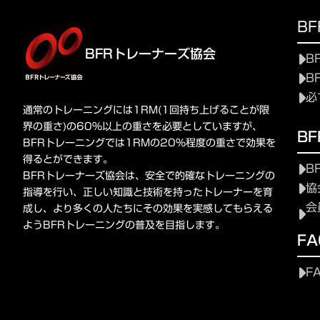
B
BFRトレーナーズ協会
B
B
必
通常のトレーニングには1RM(1回持ち上げることが限
界の重さ)の60%以上の重さを必要としていますが、
B
BFRトレーニングでは1RMの20%程度の重さで効果を
得るとができます。
B
BFRトレーナーズ協会は、安全で的確なトレーニングの
協
指導を行い、正しい知識と技術を持ったトレーナーを育
会
成し、より多くの人たちにその効果を実感してもらえる
ようBFRトレーニングの普及を目指します。
FA
F