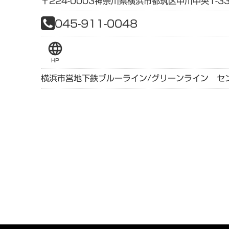
〒224-0003
神奈川県
横浜市都筑区中川中央1-33
045-911-0048
language
HP
横浜市営地下鉄ブルーライン/グリーンライン セ