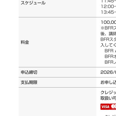
11:45
スケジュール
12:00
13:45
100,0
※BF
後、講
BFRス
料金
入して
BFR 
BFRオ
BFRノ
申込締切
2026/
支払期限
お申し
クレジ
取扱い可