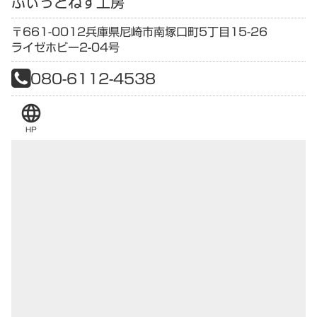
ふぃっとねす工房
〒661-0012
兵庫県
尼崎市南塚口町5丁目15-26
ライゼホビー2-04号
080-6112-4538
language
HP