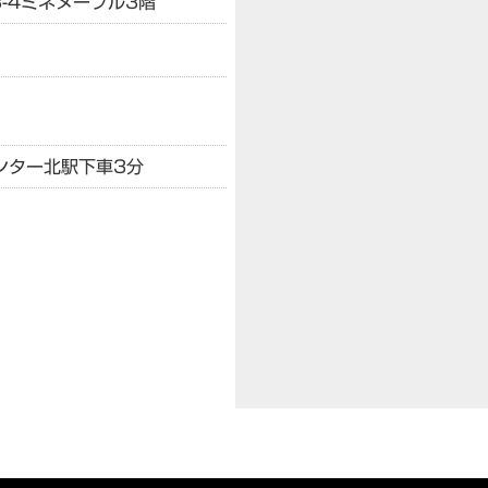
-4
ミネヌーブル3階
ンター北駅下車3分