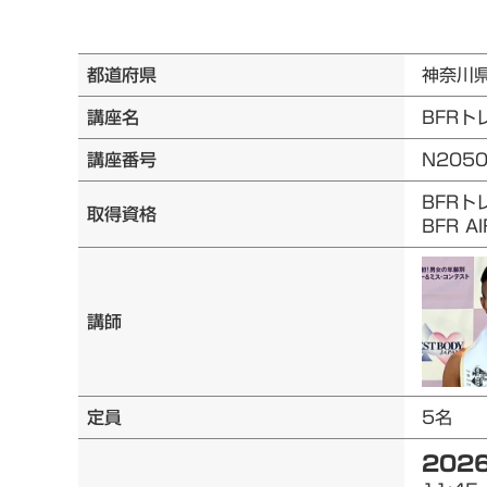
都道府県
神奈川
講座名
BFRト
講座番号
N205
BFRト
取得資格
BFR 
講師
定員
5名
2026