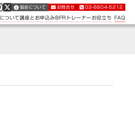
協会について
お問合せ
03-6804-5212
FAQ
について
講座とお申込み
BFRトレーナー
お役立ち