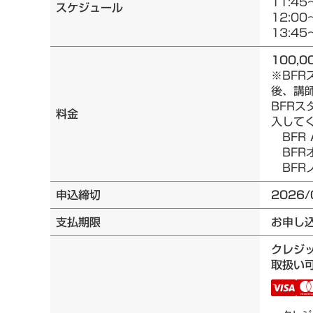
11:45
スケジュール
12:00
13:45
100,0
※BF
後、講
BFRス
料金
入して
BFR 
BFRオ
BFRノ
申込締切
2026/
支払期限
お申し
クレジ
取扱い可