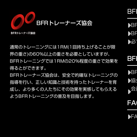
B
BFRトレーナーズ協会
B
B
必
通常のトレーニングには1RM(1回持ち上げることが限
界の重さ)の60%以上の重さを必要としていますが、
B
BFRトレーニングでは1RMの20%程度の重さで効果を
得るとができます。
B
BFRトレーナーズ協会は、安全で的確なトレーニングの
協
指導を行い、正しい知識と技術を持ったトレーナーを育
会
成し、より多くの人たちにその効果を実感してもらえる
ようBFRトレーニングの普及を目指します。
FA
F