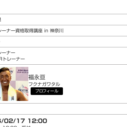
県
レーナー資格取得講座 in 神奈川
0
レーナー
AIRトレーナー
福永
亘
フクナガ
ワタル
プロフィール
/02/17 12:00