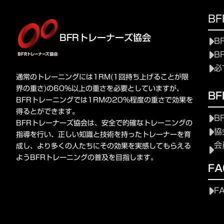
B
BFRトレーナーズ協会
B
B
必
通常のトレーニングには1RM(1回持ち上げることが限
界の重さ)の60%以上の重さを必要としていますが、
B
BFRトレーニングでは1RMの20%程度の重さで効果を
得るとができます。
B
BFRトレーナーズ協会は、安全で的確なトレーニングの
協
指導を行い、正しい知識と技術を持ったトレーナーを育
会
成し、より多くの人たちにその効果を実感してもらえる
ようBFRトレーニングの普及を目指します。
FA
F