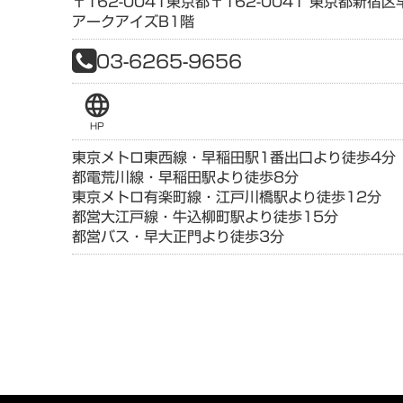
〒162-0041
東京都
〒162-0041 東京都新宿
アークアイズB1階
03-6265-9656
language
HP
東京メトロ東西線・早稲田駅1番出口より徒歩4分
都電荒川線・早稲田駅より徒歩8分
東京メトロ有楽町線・江戸川橋駅より徒歩12分
都営大江戸線・牛込柳町駅より徒歩15分
都営バス・早大正門より徒歩3分