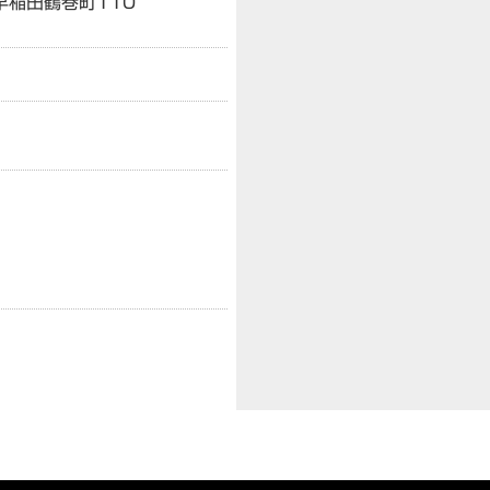
区早稲田鶴巻町110