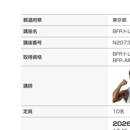
都道府県
東京都
講座名
BFRト
講座番号
N207
BFRト
取得資格
BFR 
講師
定員
10名
2026