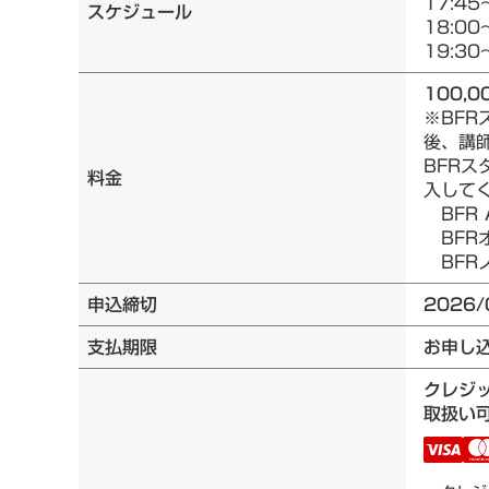
17:45
スケジュール
18:00
19:30
100,0
※BF
後、講
BFRス
料金
入して
BFR 
BFRオ
BFRノ
申込締切
2026/
支払期限
お申し
クレジ
取扱い可