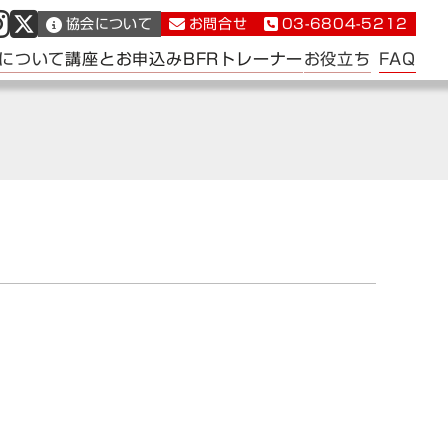
協会について
お問合せ
03-6804-5212
FAQ
について
講座とお申込み
BFRトレーナー
お役立ち