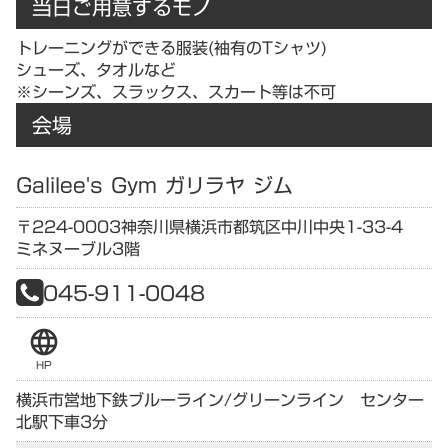
当日ご用意するモノ
トレーニングができる服装(袖有のTシャツ)
シューズ、タオルなど
※シーンズ、スラックス、スカート等は不可
会場
Galilee's Gym ガリラヤ ジム
〒224-0003
神奈川県
横浜市都筑区中川中央1-33-4
ミネヌーブル3階
045-911-0048
language
HP
横浜市営地下鉄ブルーライン/グリーンライン センター
北駅下車3分