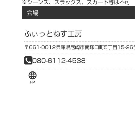
※シーンズ、スラックス、スカート等は不可
会場
ふぃっとねす工房
〒661-0012
兵庫県
尼崎市南塚口町5丁目15-26
080-6112-4538
language
HP