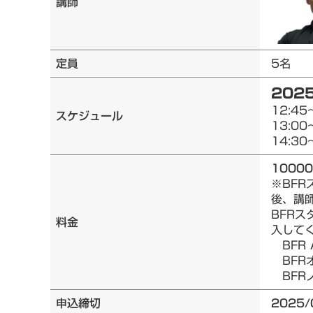
講師
定員
5名
2025
12:45
スケジュール
13:00
14:30
1000
※BF
後、講
BFRス
料金
入して
BFR 
BFRオ
BFRノ
申込締切
2025/