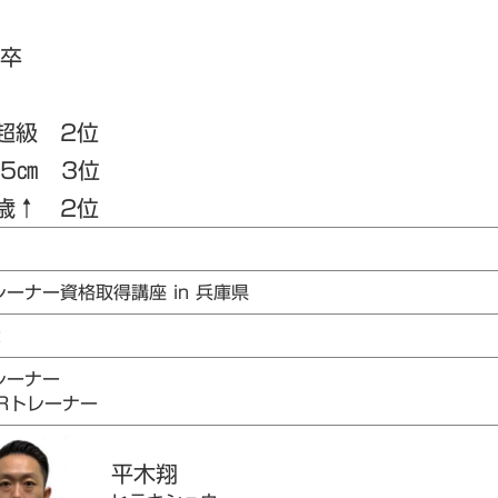
校卒
超級 2位
75㎝ 3位
歳↑ 2位
レーナー資格取得講座 in 兵庫県
2
レーナー
AIRトレーナー
平木
翔