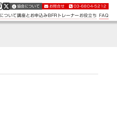
協会について
お問合せ
03-6804-5212
FAQ
について
講座とお申込み
BFRトレーナー
お役立ち