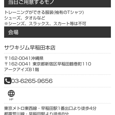
当日ご用意するモノ
トレーニングができる服装(袖有のTシャツ)
シューズ、タオルなど
※シーンズ、スラックス、スカート等は不可
会場
サワキジム早稲田本店
〒162-0041
沖縄県
〒162-0041 東京都新宿区早稲田鶴巻町110
アークアイズB1階
03-6265-9656
language
HP
東京メトロ東西線・早稲田駅1番出口より徒歩4分
都電荒川線・早稲田駅より徒歩8分