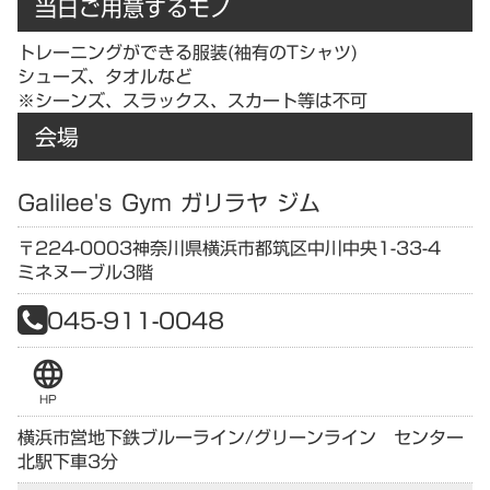
当日ご用意するモノ
トレーニングができる服装(袖有のTシャツ)
シューズ、タオルなど
※シーンズ、スラックス、スカート等は不可
会場
Galilee's Gym ガリラヤ ジム
〒224-0003
神奈川県
横浜市都筑区中川中央1-33-4
ミネヌーブル3階
045-911-0048
language
HP
横浜市営地下鉄ブルーライン/グリーンライン センター
北駅下車3分