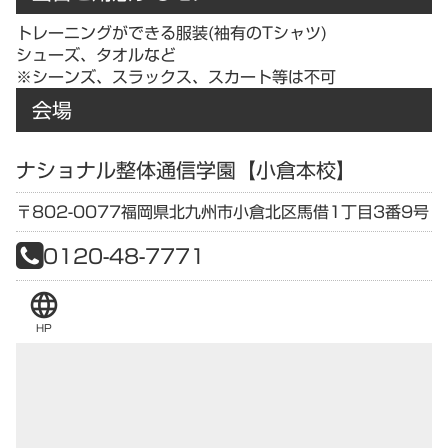
トレーニングができる服装(袖有のTシャツ)
シューズ、タオルなど
※シーンズ、スラックス、スカート等は不可
会場
ナショナル整体通信学園【小倉本校】
〒802-0077
福岡県
北九州市小倉北区馬借1丁目3番9号
0120-48-7771
language
HP