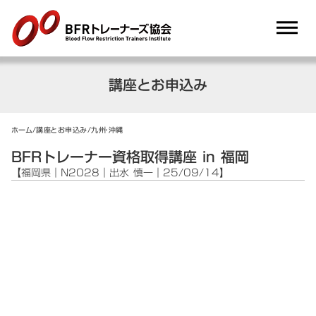
dehaze
講座とお申込み
ホーム
/
講座とお申込み
/
九州・沖縄
BFRトレーナー資格取得講座 in 福岡
【福岡県｜N2028｜出水 慎一｜25/09/14】