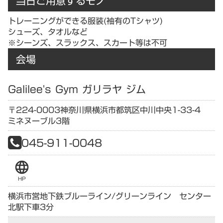
当日ご用意するモノ
トレーニングができる服装(袖有のTシャツ)
シューズ、タオルなど
※シーンズ、スラックス、スカート等は不可
会場
Galilee's Gym ガリラヤ ジム
〒224-0003
神奈川県
横浜市都筑区中川中央1-33-4
ミネヌーブル3階
045-911-0048
language
HP
横浜市営地下鉄ブルーライン/グリーンライン センター
北駅下車3分