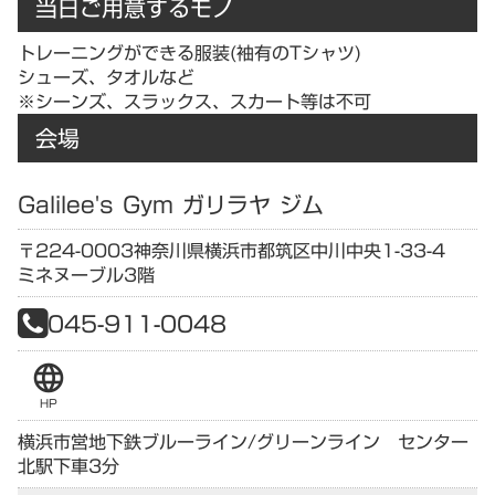
当日ご用意するモノ
トレーニングができる服装(袖有のTシャツ)
シューズ、タオルなど
※シーンズ、スラックス、スカート等は不可
会場
Galilee's Gym ガリラヤ ジム
〒224-0003
神奈川県
横浜市都筑区中川中央1-33-4
ミネヌーブル3階
045-911-0048
language
HP
横浜市営地下鉄ブルーライン/グリーンライン センター
北駅下車3分