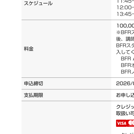
11:45
スケジュール
12:00
13:45
100,0
※BF
後、講
BFRス
料金
入して
BFR 
BFRオ
BFRノ
申込締切
2026/
支払期限
お申し
クレジ
取扱い可