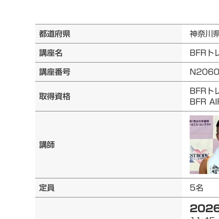
都道府県
神奈川
講座名
BFRト
講座番号
N206
BFRト
取得資格
BFR 
講師
定員
5名
2026