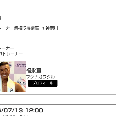
県
レーナー資格取得講座 in 神奈川
0
レーナー
AIRトレーナー
福永
亘
フクナガ
ワタル
プロフィール
/07/13 12:00