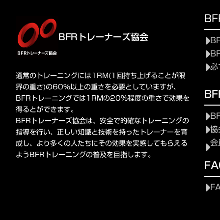
B
BFRトレーナーズ協会
B
B
必
通常のトレーニングには1RM(1回持ち上げることが限
界の重さ)の60%以上の重さを必要としていますが、
B
BFRトレーニングでは1RMの20%程度の重さで効果を
得るとができます。
B
BFRトレーナーズ協会は、安全で的確なトレーニングの
協
指導を行い、正しい知識と技術を持ったトレーナーを育
会
成し、より多くの人たちにその効果を実感してもらえる
ようBFRトレーニングの普及を目指します。
FA
F