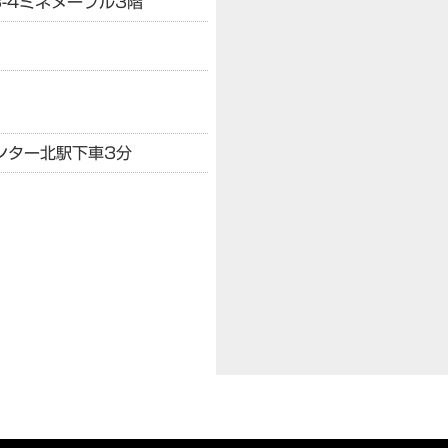
-4
ミネヌーブル3階
ンター北駅下車3分