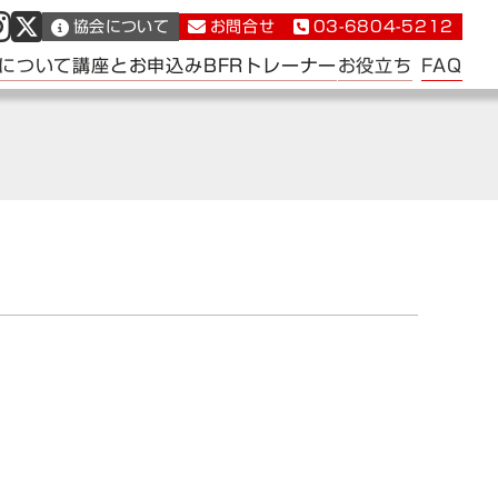
協会について
お問合せ
03-6804-5212
FAQ
について
講座とお申込み
BFRトレーナー
お役立ち