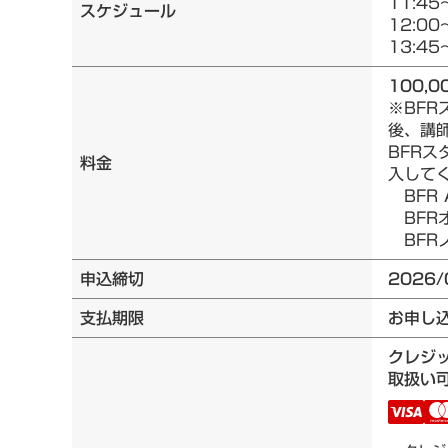
11:45
スケジュール
12:00
13:45
100,0
※BF
後、講
BFRス
料金
入して
BFR 
BFRオ
BFRノ
申込締切
2026/
支払期限
お申し
クレジ
取扱い可