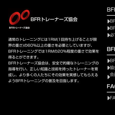
B
BFRトレーナーズ協会
B
B
必
通常のトレーニングには1RM(1回持ち上げることが限
界の重さ)の60%以上の重さを必要としていますが、
B
BFRトレーニングでは1RMの20%程度の重さで効果を
得るとができます。
B
BFRトレーナーズ協会は、安全で的確なトレーニングの
協
指導を行い、正しい知識と技術を持ったトレーナーを育
会
成し、より多くの人たちにその効果を実感してもらえる
ようBFRトレーニングの普及を目指します。
FA
F