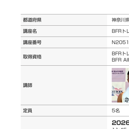
都道府県
神奈川
講座名
BFRト
講座番号
N205
BFRト
取得資格
BFR 
講師
定員
5名
2026