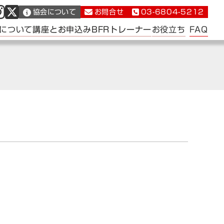
協会について
お問合せ
03-6804-5212
FAQ
について
講座とお申込み
BFRトレーナー
お役立ち