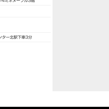
-4
ミネヌーブル3階
ンター北駅下車3分