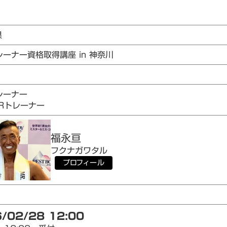
県
レーナー資格取得講座 in 神奈川
1
レーナー
AIRトレーナー
福永
亘
フクナガ
ワタル
プロフィール
/02/28 12:00