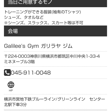
当日ご用意するモノ
トレーニングができる服装(袖有のTシャツ)
シューズ、タオルなど
※シーンズ、スラックス、スカート等は不可
会場
Galilee's Gym ガリラヤ ジム
〒224-0003
神奈川県
横浜市都筑区中川中央1-33-4
ミネヌーブル3階
045-911-0048
language
HP
横浜市営地下鉄ブルーライン/グリーンライン センター
北駅下車3分