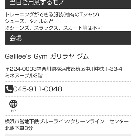
当日ご用意するモノ
トレーニングができる服装(袖有のTシャツ)
シューズ、タオルなど
※シーンズ、スラックス、スカート等は不可
会場
Galilee's Gym ガリラヤ ジム
〒224-0003
神奈川県
横浜市都筑区中川中央1-33-4
ミネヌーブル3階
045-911-0048
language
HP
横浜市営地下鉄ブルーライン/グリーンライン センター
北駅下車3分