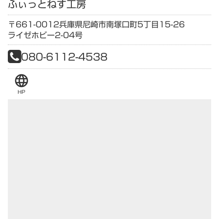
ふぃっとねす工房
〒661-0012
兵庫県
尼崎市南塚口町5丁目15-26
ライゼホビー2-04号
080-6112-4538
language
HP