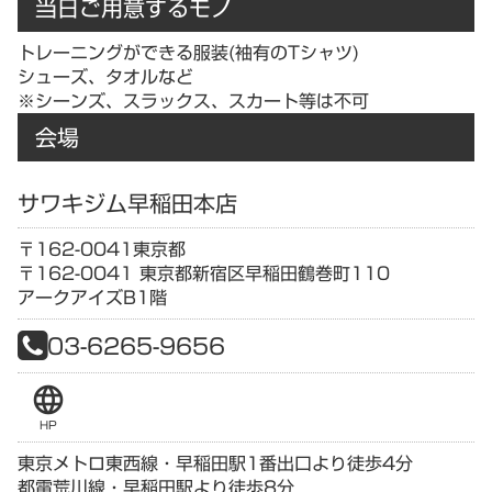
当日ご用意するモノ
トレーニングができる服装(袖有のTシャツ)
シューズ、タオルなど
※シーンズ、スラックス、スカート等は不可
会場
サワキジム早稲田本店
〒162-0041
東京都
〒162-0041 東京都新宿区早稲田鶴巻町110
アークアイズB1階
03-6265-9656
language
HP
東京メトロ東西線・早稲田駅1番出口より徒歩4分
都電荒川線・早稲田駅より徒歩8分