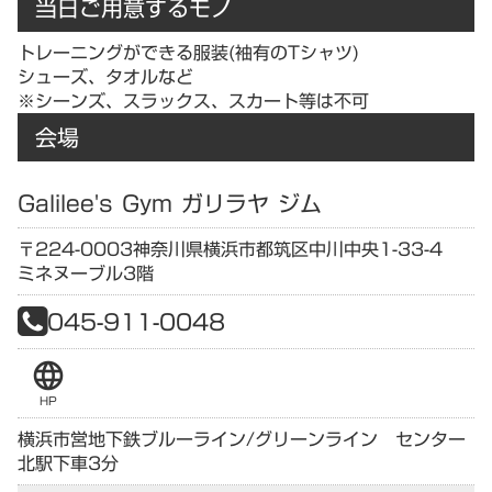
当日ご用意するモノ
トレーニングができる服装(袖有のTシャツ)
シューズ、タオルなど
※シーンズ、スラックス、スカート等は不可
会場
Galilee's Gym ガリラヤ ジム
〒224-0003
神奈川県
横浜市都筑区中川中央1-33-4
ミネヌーブル3階
045-911-0048
language
HP
横浜市営地下鉄ブルーライン/グリーンライン センター
北駅下車3分