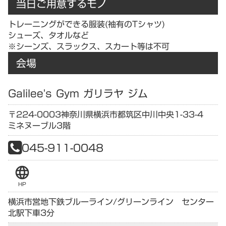
当日ご用意するモノ
トレーニングができる服装(袖有のTシャツ)
シューズ、タオルなど
※シーンズ、スラックス、スカート等は不可
会場
Galilee's Gym ガリラヤ ジム
〒224-0003
神奈川県
横浜市都筑区中川中央1-33-4
ミネヌーブル3階
045-911-0048
language
HP
横浜市営地下鉄ブルーライン/グリーンライン センター
北駅下車3分