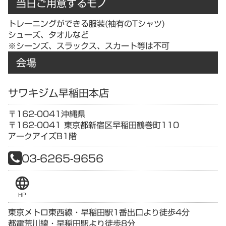
当日ご用意するモノ
トレーニングができる服装(袖有のTシャツ)
シューズ、タオルなど
※シーンズ、スラックス、スカート等は不可
会場
サワキジム早稲田本店
〒162-0041
沖縄県
〒162-0041 東京都新宿区早稲田鶴巻町110
アークアイズB1階
03-6265-9656
language
HP
東京メトロ東西線・早稲田駅1番出口より徒歩4分
都電荒川線・早稲田駅より徒歩8分