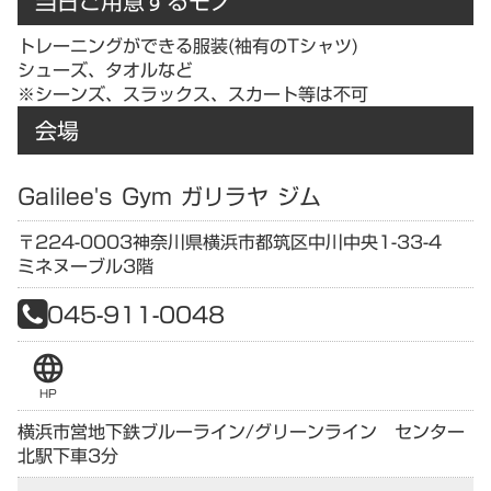
当日ご用意するモノ
トレーニングができる服装(袖有のTシャツ)
シューズ、タオルなど
※シーンズ、スラックス、スカート等は不可
会場
Galilee's Gym ガリラヤ ジム
〒224-0003
神奈川県
横浜市都筑区中川中央1-33-4
ミネヌーブル3階
045-911-0048
language
HP
横浜市営地下鉄ブルーライン/グリーンライン センター
北駅下車3分