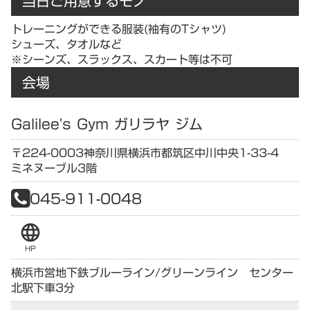
当日ご用意するモノ
トレーニングができる服装(袖有のTシャツ)
シューズ、タオルなど
※シーンズ、スラックス、スカート等は不可
会場
Galilee's Gym ガリラヤ ジム
〒224-0003
神奈川県
横浜市都筑区中川中央1-33-4
ミネヌーブル3階
045-911-0048
language
HP
横浜市営地下鉄ブルーライン/グリーンライン センター
北駅下車3分