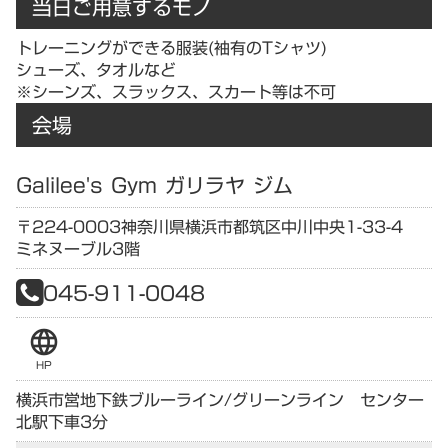
当日ご用意するモノ
トレーニングができる服装(袖有のTシャツ)
シューズ、タオルなど
※シーンズ、スラックス、スカート等は不可
会場
Galilee's Gym ガリラヤ ジム
〒224-0003
神奈川県
横浜市都筑区中川中央1-33-4
ミネヌーブル3階
045-911-0048
language
HP
横浜市営地下鉄ブルーライン/グリーンライン センター
北駅下車3分