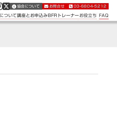
協会について
お問合せ
03-6804-5212
FAQ
について
講座とお申込み
BFRトレーナー
お役立ち