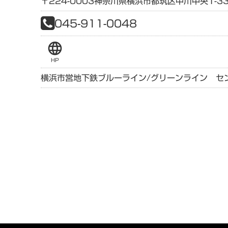
〒224-0003
神奈川県
横浜市都筑区中川中央1-33
045-911-0048
language
HP
横浜市営地下鉄ブルーライン/グリーンライン セ