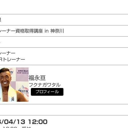
県
レーナー資格取得講座 in 神奈川
4
レーナー
AIRトレーナー
福永
亘
フクナガ
ワタル
プロフィール
/04/13 12:00