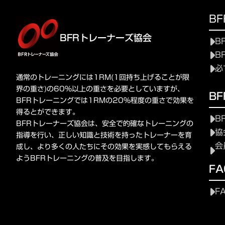
B
BFRトレーナーズ協会
B
B
必
通常のトレーニングには1RM(1回持ち上げることが限
界の重さ)の60%以上の重さを必要としていますが、
B
BFRトレーニングでは1RMの20%程度の重さで効果を
得るとができます。
B
BFRトレーナーズ協会は、安全で的確なトレーニングの
協
指導を行い、正しい知識と技術を持ったトレーナーを育
会
成し、より多くの人たちにその効果を実感してもらえる
ようBFRトレーニングの普及を目指します。
FA
F