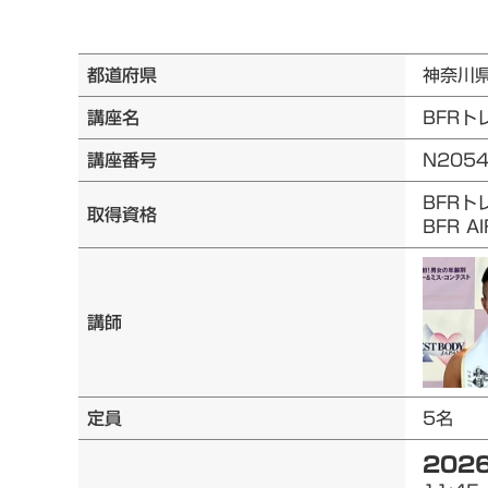
都道府県
神奈川
講座名
BFRト
講座番号
N205
BFRト
取得資格
BFR 
講師
定員
5名
2026