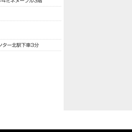
-4
ミネヌーブル3階
ンター北駅下車3分