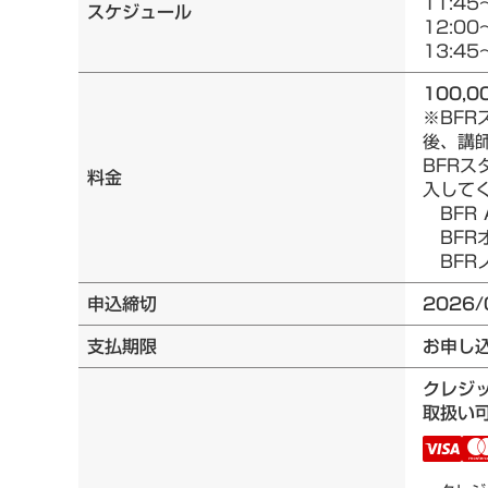
11:45
スケジュール
12:00
13:45
100,0
※BF
後、講
BFRス
料金
入して
BFR 
BFRオ
BFRノ
申込締切
2026/
支払期限
お申し
クレジ
取扱い可