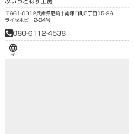
ふぃっとねす工房
〒661-0012
兵庫県
尼崎市南塚口町5丁目15-26
ライゼホビー2-04号
080-6112-4538
language
HP