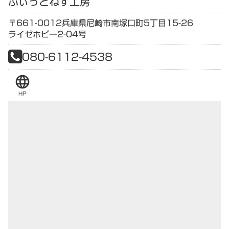
ふぃっとねす工房
〒661-0012
兵庫県
尼崎市南塚口町5丁目15-26
ライゼホビー2-04号
080-6112-4538
language
HP