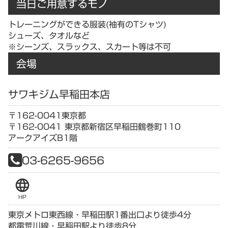
当日ご用意するモノ
トレーニングができる服装(袖有のTシャツ)
シューズ、タオルなど
※シーンズ、スラックス、スカート等は不可
会場
サワキジム早稲田本店
〒162-0041
東京都
〒162-0041 東京都新宿区早稲田鶴巻町110
アークアイズB1階
03-6265-9656
language
HP
東京メトロ東西線・早稲田駅1番出口より徒歩4分
都電荒川線・早稲田駅より徒歩8分