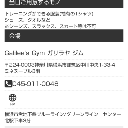
当日ご用意するモノ
トレーニングができる服装(袖有のTシャツ)
シューズ、タオルなど
※シーンズ、スラックス、スカート等は不可
会場
Galilee's Gym ガリラヤ ジム
〒224-0003
神奈川県
横浜市都筑区中川中央1-33-4
ミネヌーブル3階
045-911-0048
language
HP
横浜市営地下鉄ブルーライン/グリーンライン センター
北駅下車3分