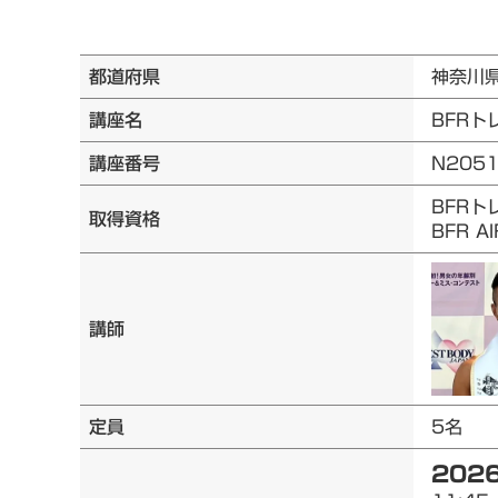
都道府県
神奈川
講座名
BFRト
講座番号
N205
BFRト
取得資格
BFR 
講師
定員
5名
2026