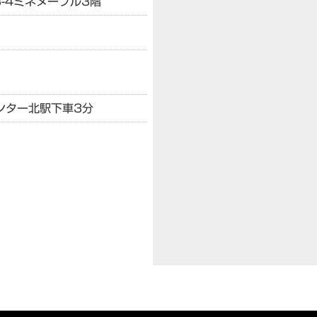
-4
ミネヌーブル3階
ンター北駅下車3分