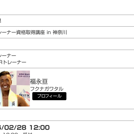
県
レーナー資格取得講座 in 神奈川
1
レーナー
AIRトレーナー
福永
亘
フクナガ
ワタル
プロフィール
/02/28 12:00