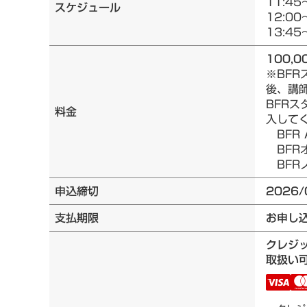
11:45
スケジュール
12:00
13:45
100,0
※BF
後、講
BFRス
料金
入して
BFR 
BFRオ
BFRノ
申込締切
2026/
支払期限
お申し
クレジ
取扱い可