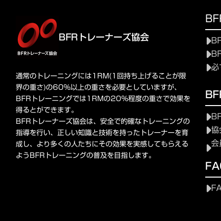
B
BFRトレーナーズ協会
B
B
必
通常のトレーニングには1RM(1回持ち上げることが限
界の重さ)の60%以上の重さを必要としていますが、
B
BFRトレーニングでは1RMの20%程度の重さで効果を
得るとができます。
B
BFRトレーナーズ協会は、安全で的確なトレーニングの
協
指導を行い、正しい知識と技術を持ったトレーナーを育
会
成し、より多くの人たちにその効果を実感してもらえる
ようBFRトレーニングの普及を目指します。
FA
F