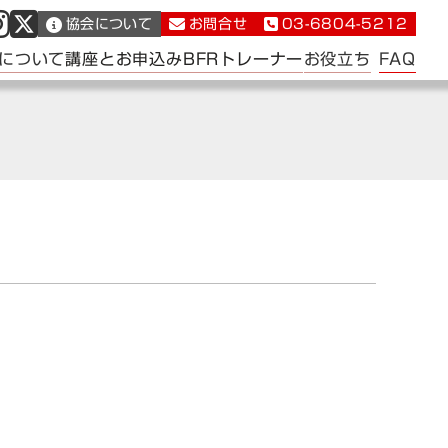
協会について
お問合せ
03-6804-5212
FAQ
について
講座とお申込み
BFRトレーナー
お役立ち