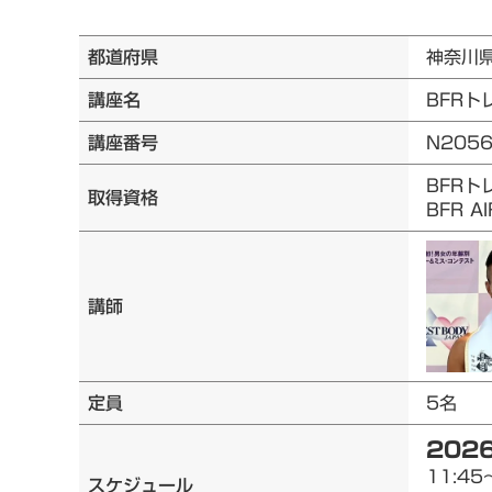
都道府県
神奈川
講座名
BFRト
講座番号
N205
BFRト
取得資格
BFR 
講師
定員
5名
2026
11:45
スケジュール