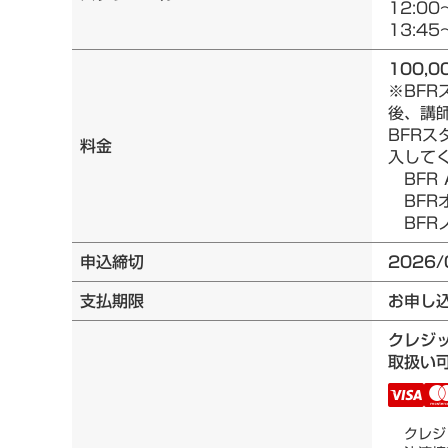
12:00
13:45
100,0
※BF
後、講
BFRス
料金
入して
BFR 
BFRオ
BFRノ
申込締切
2026/
支払期限
お申し
クレジ
取扱い可
クレジ