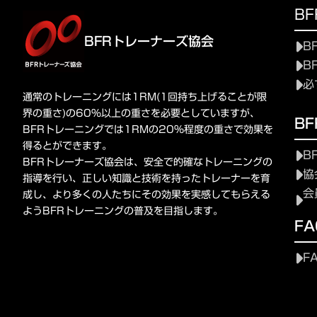
B
BFRトレーナーズ協会
B
B
必
通常のトレーニングには1RM(1回持ち上げることが限
界の重さ)の60%以上の重さを必要としていますが、
B
BFRトレーニングでは1RMの20%程度の重さで効果を
得るとができます。
B
BFRトレーナーズ協会は、安全で的確なトレーニングの
協
指導を行い、正しい知識と技術を持ったトレーナーを育
会
成し、より多くの人たちにその効果を実感してもらえる
ようBFRトレーニングの普及を目指します。
FA
F