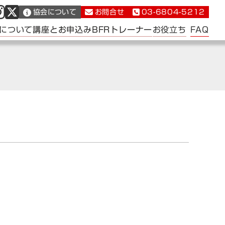
協会について
お問合せ
03-6804-5212
FAQ
について
講座とお申込み
BFRトレーナー
お役立ち