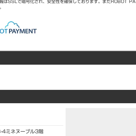
報はSSLで暗号化され、安全性を確保しております。またROBOT PA
。
-4
ミネヌーブル3階