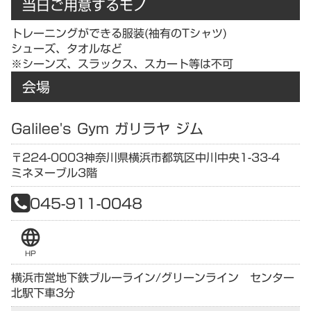
当日ご用意するモノ
トレーニングができる服装(袖有のTシャツ)
シューズ、タオルなど
※シーンズ、スラックス、スカート等は不可
会場
Galilee's Gym ガリラヤ ジム
〒224-0003
神奈川県
横浜市都筑区中川中央1-33-4
ミネヌーブル3階
045-911-0048
language
HP
横浜市営地下鉄ブルーライン/グリーンライン センター
北駅下車3分