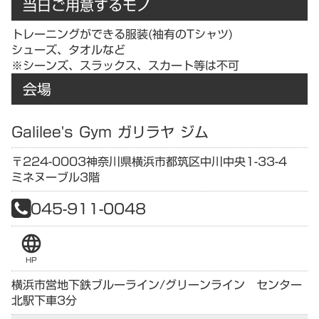
当日ご用意するモノ
トレーニングができる服装(袖有のTシャツ)
シューズ、タオルなど
※シーンズ、スラックス、スカート等は不可
会場
Galilee's Gym ガリラヤ ジム
〒224-0003
神奈川県
横浜市都筑区中川中央1-33-4
ミネヌーブル3階
045-911-0048
language
HP
横浜市営地下鉄ブルーライン/グリーンライン センター
北駅下車3分