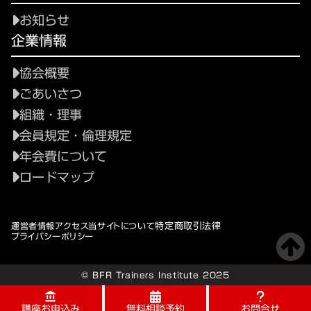
お知らせ
企業情報
協会概要
ごあいさつ
組織・理事
会員規定・倫理規定
年会費について
ロードマップ
特定商取引法律
運営者情報
アクセス
当サイトについて
プライバシーポリシー
© BFR Trainers Institute 2025
account_balance
account_balance
講座お申込み
講座お申込み
無料相談予約
無料相談予約
お問合せ
お問合せ