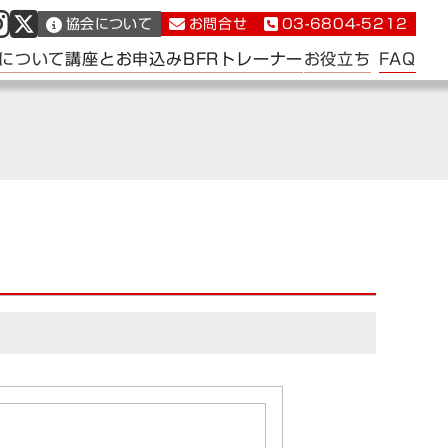
協会について
お問合せ
03-6804-5212
FAQ
について
講座とお申込み
BFRトレーナー
お役立ち