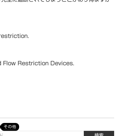
estriction.
 Flow Restriction Devices.
その他
検索