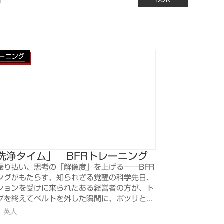
レーニング
洗浄タイム」─BFRトレーニング
振り払い、思考の「解像度」を上げる――BFR
ングがもたらす、知られざる覚醒の科学先日、
ションを受けに来られたある経営者の方が、ト
グを終えてベルトを外した瞬間に、ポツリと...
 英人