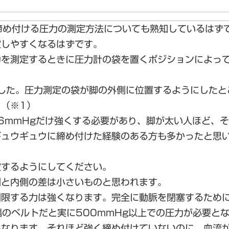
締め付ける圧力の測定方法についても熟知しているはず
定しやすくなるはずです。
力を測定するときに圧力計の袋を置くポジションによっ
した。圧力測定の袋が脚の外側に位置するようにしたと
（※1）
56mmHgだけ強くする必要があり、脚が太い人ほど、
ギュウギュウに締め付けた経験のある方も多かったと思
定するようにしてください。
側と内側の差は小さいものと思われます。
限する力は強くなります。完全に動脈を閉塞するためには
m幅のベルトだと実に500mmHg以上での圧力が必要と
もなります。それほど強く締め付けていないのに、血流