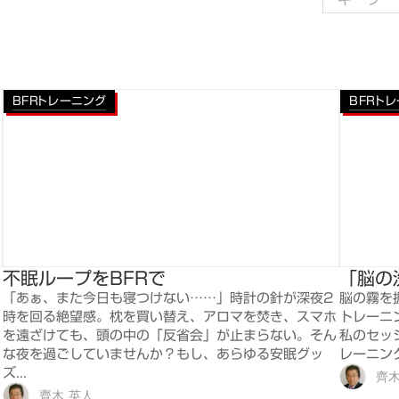
BFRトレーニング
BFRト
不眠ループをBFRで
「脳の
「あぁ、また今日も寝つけない……」時計の針が深夜2
脳の霧を
時を回る絶望感。枕を買い替え、アロマを焚き、スマホ
トレーニ
を遠ざけても、頭の中の「反省会」が止まらない。そん
私のセッ
な夜を過ごしていませんか？もし、あらゆる安眠グッ
レーニン
ズ...
齊木
齊木 英人