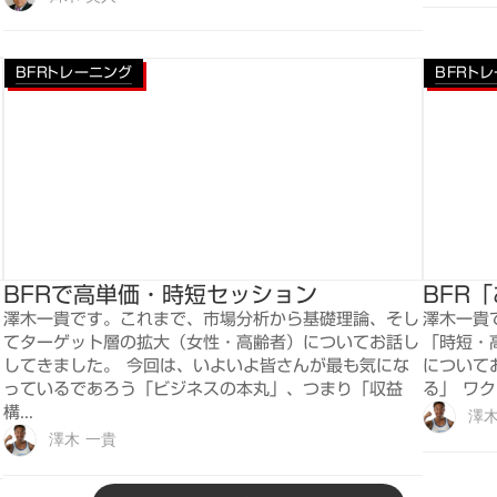
BFRトレーニング
BFRト
BFRで高単価・時短セッション
BFR
澤木一貴です。これまで、市場分析から基礎理論、そし
澤木一貴
てターゲット層の拡大（女性・高齢者）についてお話し
「時短・
してきました。 今回は、いよいよ皆さんが最も気にな
について
っているであろう「ビジネスの本丸」、つまり「収益
る」 ワク
構...
澤木
澤木 一貴