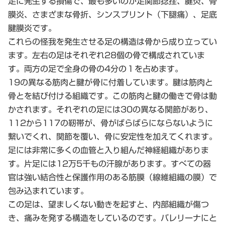
足に発生する損傷で、最も多いのが足関節捻挫、腱炎、骨
膜炎、さまざまな骨折、シンスプリント（下腿痛）、足底
腱膜炎です。
これらの怪我を発生させる足の構造は骨から成り立ってい
ます。左右の足はそれぞれ28個の骨で構成されていま
す。両方の足で全身の骨の4分の１を占めます。
19の異なる筋肉と腱が骨に付着しています。腱は筋肉と
骨とを結び付ける組織です。この筋肉と腱の働きで骨は動
かされます。それぞれの足には30の異なる関節があり、
112から117の靭帯が、骨がばらばらにならないように
繋いでくれ、関節を覆い、骨に安定性を加えてくれます。
足には非常に多くの血管と入り組んだ神経組織がありま
す。片足には12万5千もの汗腺があります。すべての器
官は強い結合性と保護作用のある筋膜（線維組織の膜）で
包み込まれています。
この足は、望ましくない動きを起すと、内部組織が傷つ
き、痛みを発する構造をしているのです。バレリーナにと